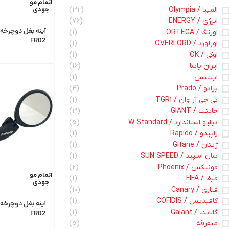
اتمام مو
المپیا / Olympia
(32)
جودی
انرژی / ENERGY
(76)
اورتگا / ORTEGA
(1)
FR02
اورلورد / OVERLORD
(1)
اوکی / OK
(1)
ایران یاسا
(16)
اینتنس
(1)
پرادو / Prado
(4)
تی جی آر وان / TGR1
(1)
جاینت / GIANT
(3)
دبلیو استاندارد / W Standard
(5)
راپیدو / Rapido
(1)
ژیتان / Gitane
(1)
سان اسپید / SUN SPEED
(1)
فونیکس / Phoenix
(2)
اتمام مو
فیفا / FIFA
(1)
جودی
قناری / Canary
(10)
کافیدیس / COFIDIS
(1)
گالانت / Galant
(1)
FR02
متفرقه
(5)