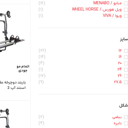
منابو / MENABO
(16)
ویل هورس / WHEEL HORSE
(1)
ویوا / VIVA
(1)
سایز
(26)
12
(14)
16
(4)
20
اتمام مو
(1)
24
جودی
(17)
26
(9)
27.5
باربند دوچرخه ع
استند آپ 2
شکل
بیضی
(2)
دایره
(4)