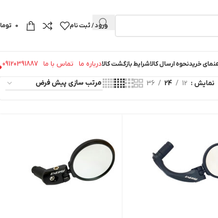
ورود / ثبت نام
0
توما
درباره ما
تماس با ما
09120391887
نمای خرید
نحوه ارسال کالا
شرایط بازگشت کالا
نمایش
12
24
36