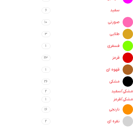
سفید
6
صورتی
10
طلایی
3
فسفری
1
قرمز
23
قهوه ای
1
مشکی
26
مشکی/سفید
2
مشکی/قرمز
1
نارنجی
16
نقره ای
2