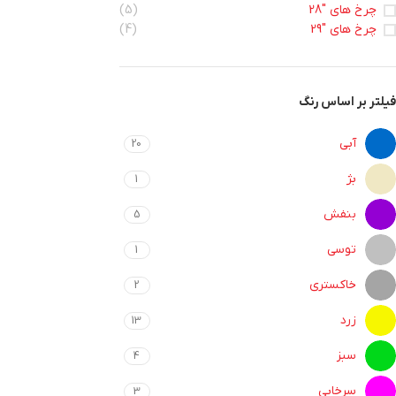
چرخ های "28
(5)
چرخ های "29
(4)
فیلتر بر اساس رنگ
آبی
20
بژ
1
بنفش
5
توسی
1
خاکستری
2
زرد
13
سبز
4
سرخابی
3