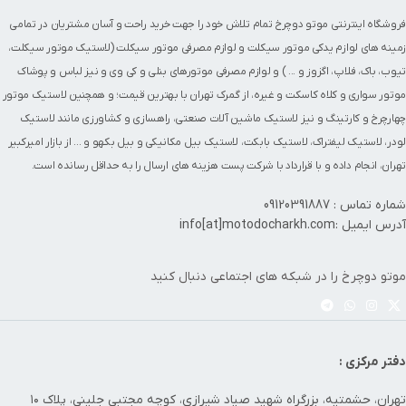
فروشگاه اینترنتی موتو دوچرخ تمام تلاش خود را جهت خرید راحت و آسان مشتریان در تمامی
زمینه های
لوازم یدکی موتور سیکلت
و
لوازم مصرفی موتور سیکلت
(
لاستیک موتور سیکلت
،
تیوب
،
باک
،
فلاپ
،
اگزوز
و ... ) و لوازم مصرفی
موتورهای بنلی
و کی وی و نیز
لباس و پوشاک
موتور سواری
و
کلاه کاسکت
و غیره، از گمرک تهران با بهترین قیمت؛ و همچنین
لاستیک موتور
چهارچرخ
و
کارتینگ
و نیز لاستیک ماشین آلات صنعتی، راهسازی و کشاورزی مانند
لاستیک
لودر
،
لاستیک لیفتراک
،
لاستیک بابکت
،
لاستیک بیل مکانیکی و بیل بکهو
و ... از بازار امیرکبیر
تهران، انجام داده و با قرارداد با شرکت پست هزینه های ارسال را به حداقل رسانده است.
شماره تماس : 09120391887
آدرس ایمیل :info[at]motodocharkh.com
موتو دوچرخ را در شبکه های اجتماعی دنبال کنید
دفتر مرکزی :
تهران، حشمتیه، بزرگراه شهید صیاد شیرازی، کوچه مجتبی جلینی، پلاک ۱۰