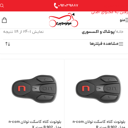
عبور به ناوبری
09120391887
رفتن به محتوای اصلی
منو
خانه
/
پوشاک و اکسسوری
نمایش 1–24 از 119 نتیجه
مشاهده فیلترها
بلوتوث کلاه کاسکت نولان n-com
بلوتوث کلاه کاسکت نولان n-com
مدل B 902 سری R
مدل B 902 سری X