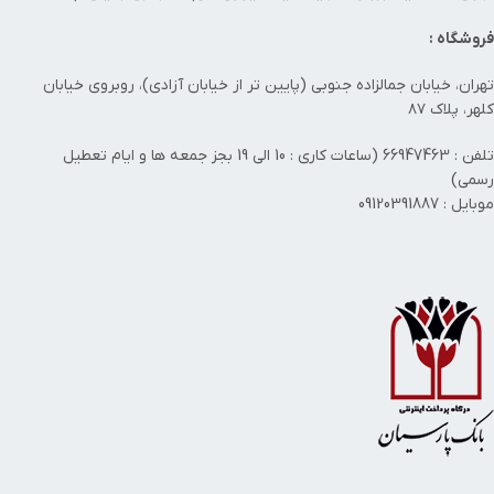
فروشگاه :
تهران، خیابان جمالزاده جنوبی (پایین تر از خیابان آزادی)، روبروی خیابان
کلهر، پلاک ۸۷
تلفن : 66947463 (ساعات کاری : 10 الی 19 بجز جمعه ها و ایام تعطیل
رسمی)
موبایل : 09120391887