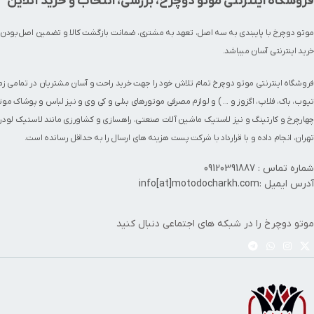
فروشگاه اینترنتی موتو دوچرخ، بررسی، انتخاب و خرید آنلاین
موتو دوچرخ با پایبندی به سه اصل، تعهد به مشتری، ضمانت بازگشت کالا و تضمین اصل‌بودن 
خرید اینترنتی آسان میباشد.
فروشگاه اینترنتی موتو دوچرخ تمام تلاش خود را جهت خرید راحت و آسان مشتریان در تمامی ز
تیوب
،
باک
،
فلاپ
،
اگزوز
و ... ) و لوازم مصرفی
موتورهای بنلی
و کی وی و نیز
لباس و پوشاک موت
چهارچرخ
و
کارتینگ
و نیز لاستیک ماشین آلات صنعتی، راهسازی و کشاورزی مانند
لاستیک لودر
تهران، انجام داده و با قرارداد با شرکت پست هزینه های ارسال را به حداقل رسانده است.
شماره تماس : 09120391887
آدرس ایمیل :info[at]motodocharkh.com
موتو دوچرخ را در شبکه های اجتماعی دنبال کنید