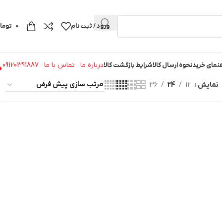
ورود / ثبت نام
0
توما
درباره ما
تماس با ما
09120391887
نمای خرید
نحوه ارسال کالا
شرایط بازگشت کالا
نمایش
12
24
36