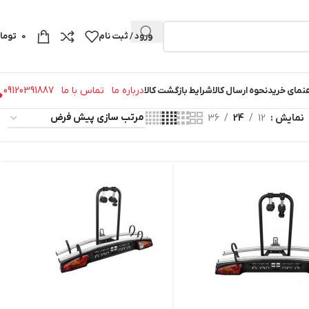
ورود / ثبت نام
0
توما
درباره ما
تماس با ما
09120391887
نمای خرید
نحوه ارسال کالا
شرایط بازگشت کالا
نمایش
12
24
36