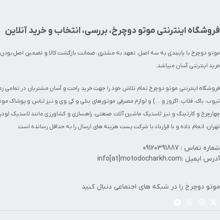
فروشگاه اینترنتی موتو دوچرخ، بررسی، انتخاب و خرید آنلاین
موتو دوچرخ با پایبندی به سه اصل، تعهد به مشتری، ضمانت بازگشت کالا و تضمین اصل‌بودن 
خرید اینترنتی آسان میباشد.
فروشگاه اینترنتی موتو دوچرخ تمام تلاش خود را جهت خرید راحت و آسان مشتریان در تمامی ز
تیوب
،
باک
،
فلاپ
،
اگزوز
و ... ) و لوازم مصرفی
موتورهای بنلی
و کی وی و نیز
لباس و پوشاک موت
چهارچرخ
و
کارتینگ
و نیز لاستیک ماشین آلات صنعتی، راهسازی و کشاورزی مانند
لاستیک لودر
تهران، انجام داده و با قرارداد با شرکت پست هزینه های ارسال را به حداقل رسانده است.
شماره تماس : 09120391887
آدرس ایمیل :info[at]motodocharkh.com
موتو دوچرخ را در شبکه های اجتماعی دنبال کنید