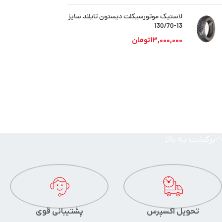
لاستیک موتورسیکلت دیستون تایلند سایز
13-130/70
13,000,000
تومان
برگشت به بالا
تحویل اکسپرس
پشتیبانی قوی