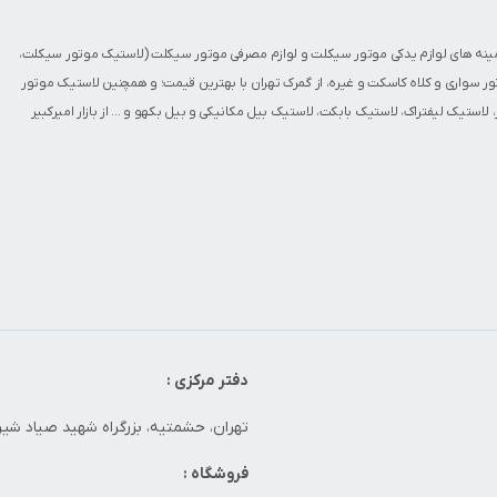
مینه های
لوازم یدکی موتور سیکلت
و
لوازم مصرفی موتور سیکلت
(
لاستیک موتور سیکلت
،
ور سواری
و
کلاه کاسکت
و غیره، از گمرک تهران با بهترین قیمت؛ و همچنین
لاستیک موتور
،
لاستیک لیفتراک
،
لاستیک بابکت
،
لاستیک بیل مکانیکی و بیل بکهو
و ... از بازار امیرکبیر
دفتر مرکزی :
تهران، حشمتیه، بزرگراه شهید صیاد شیرا
فروشگاه :