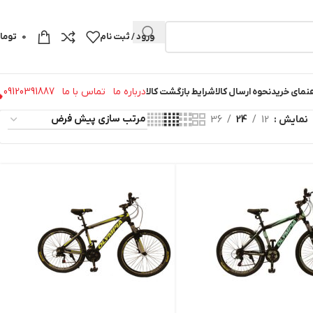
ورود / ثبت نام
0
توما
درباره ما
تماس با ما
09120391887
نمای خرید
نحوه ارسال کالا
شرایط بازگشت کالا
نمایش
12
24
36