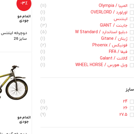
-3%
المپیا / Olympia
(11)
اورلورد / OVERLORD
(1)
اتمام مو
اینتنس
(1)
جودی
جاینت / GIANT
(3)
دبلیو استاندارد / W Standard
(5)
ژیتان / Gitane
(1)
سایز 26
فونیکس / Phoenix
(2)
فیفا / FIFA
(1)
گالانت / Galant
(1)
ویل هورس / WHEEL HORSE
(1)
سایز
(1)
24
(17)
26
(9)
27.5
اتمام مو
جودی