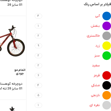
فیلتر بر اساس رنگ
01 سایز 26
آبی
4
بنفش
1
خاکستری
2
زرد
9
سبز
2
سفید
2
اتمام مو
جودی
قرمز
6
مشکی
4
01 سایز 26 تنه آهن
نارنجی
5
نقره ای
1