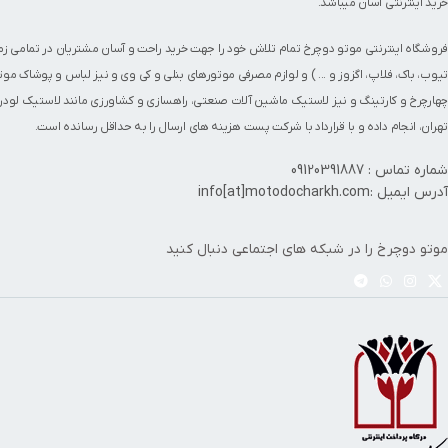
خرید اینترنتی آسان میباشد.
فروشگاه اینترنتی موتو دوچرخ تمام تلاش خود را جهت خرید راحت و آسان مشتریان در تمامی ز
تیوب
،
باک
،
فلاپ
،
اگزوز
و ... ) و لوازم مصرفی
موتورهای بنلی
و کی وی و نیز
لباس و پوشاک موت
چهارچرخ
و
کارتینگ
و نیز لاستیک ماشین آلات صنعتی، راهسازی و کشاورزی مانند
لاستیک لودر
تهران، انجام داده و با قرارداد با شرکت پست هزینه های ارسال را به حداقل رسانده است.
شماره تماس : 09120391887
آدرس ایمیل :info[at]motodocharkh.com
موتو دوچرخ را در شبکه های اجتماعی دنبال کنید