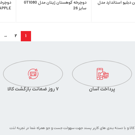
دبلیو استاندارد مدل
دوچرخه کوهستان ژیتان مدل GT1080
دوچرخه
سایز 26
APPLE سایز 6
→
2
1
پرداخت آسان
7 روز ضمانت بازگشت کالا
کالا و با دسته بندی های کاربر پسند جهت سهولت جست و جو همراه شما در تجربه لذت