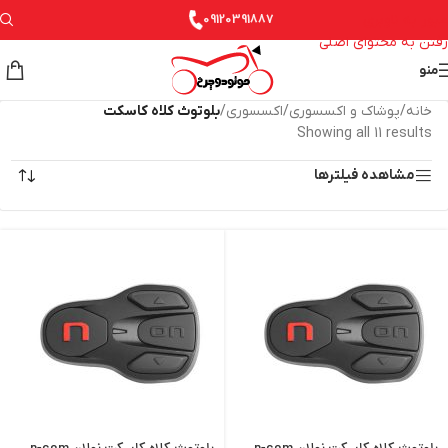
عبور به ناوبری
09120391887
رفتن به محتوای اصلی
منو
خانه
/
پوشاک و اکسسوری
/
اکسسوری
/
بلوتوث کلاه کاسکت
Showing all 11 results
مشاهده فیلترها