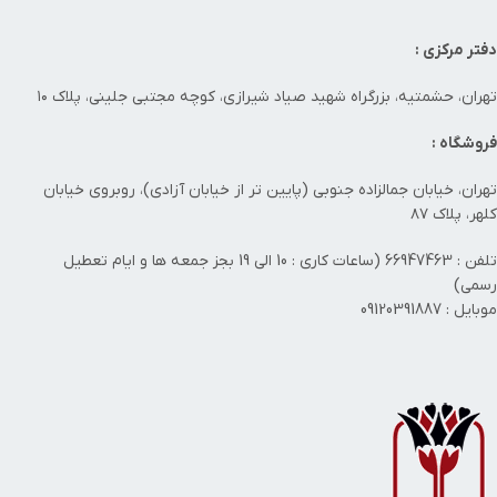
دفتر مرکزی :
تهران، حشمتیه، بزرگراه شهید صیاد شیرازی، کوچه مجتبی جلینی، پلاک ۱۰
فروشگاه :
تهران، خیابان جمالزاده جنوبی (پایین تر از خیابان آزادی)، روبروی خیابان
کلهر، پلاک ۸۷
تلفن : 66947463 (ساعات کاری : 10 الی 19 بجز جمعه ها و ایام تعطیل
رسمی)
موبایل : 09120391887