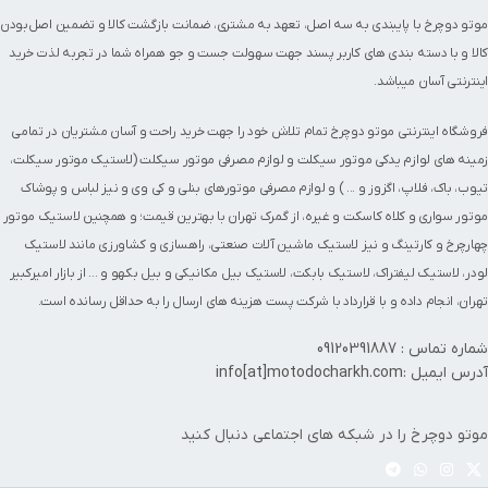
موتو دوچرخ با پایبندی به سه اصل، تعهد به مشتری، ضمانت بازگشت کالا و تضمین اصل‌بودن
کالا و با دسته بندی های کاربر پسند جهت سهولت جست و جو همراه شما در تجربه لذت خرید
اینترنتی آسان میباشد.
فروشگاه اینترنتی موتو دوچرخ تمام تلاش خود را جهت خرید راحت و آسان مشتریان در تمامی
زمینه های
لوازم یدکی موتور سیکلت
و
لوازم مصرفی موتور سیکلت
(
لاستیک موتور سیکلت
،
تیوب
،
باک
،
فلاپ
،
اگزوز
و ... ) و لوازم مصرفی
موتورهای بنلی
و کی وی و نیز
لباس و پوشاک
موتور سواری
و
کلاه کاسکت
و غیره، از گمرک تهران با بهترین قیمت؛ و همچنین
لاستیک موتور
چهارچرخ
و
کارتینگ
و نیز لاستیک ماشین آلات صنعتی، راهسازی و کشاورزی مانند
لاستیک
لودر
،
لاستیک لیفتراک
،
لاستیک بابکت
،
لاستیک بیل مکانیکی و بیل بکهو
و ... از بازار امیرکبیر
تهران، انجام داده و با قرارداد با شرکت پست هزینه های ارسال را به حداقل رسانده است.
شماره تماس : 09120391887
آدرس ایمیل :info[at]motodocharkh.com
موتو دوچرخ را در شبکه های اجتماعی دنبال کنید