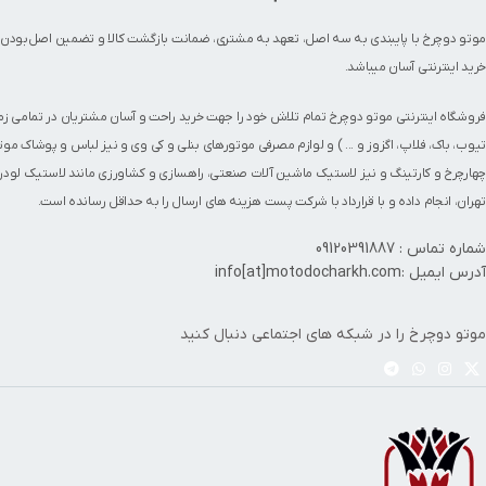
موتو دوچرخ با پایبندی به سه اصل، تعهد به مشتری، ضمانت بازگشت کالا و تضمین اصل‌بودن 
خرید اینترنتی آسان میباشد.
فروشگاه اینترنتی موتو دوچرخ تمام تلاش خود را جهت خرید راحت و آسان مشتریان در تمامی ز
تیوب
،
باک
،
فلاپ
،
اگزوز
و ... ) و لوازم مصرفی
موتورهای بنلی
و کی وی و نیز
لباس و پوشاک موت
چهارچرخ
و
کارتینگ
و نیز لاستیک ماشین آلات صنعتی، راهسازی و کشاورزی مانند
لاستیک لودر
تهران، انجام داده و با قرارداد با شرکت پست هزینه های ارسال را به حداقل رسانده است.
شماره تماس : 09120391887
آدرس ایمیل :info[at]motodocharkh.com
موتو دوچرخ را در شبکه های اجتماعی دنبال کنید