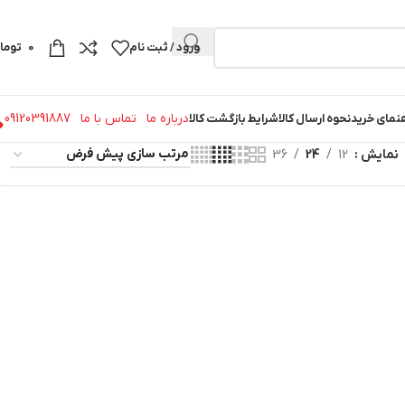
ورود / ثبت نام
0
توما
درباره ما
تماس با ما
09120391887
نمای خرید
نحوه ارسال کالا
شرایط بازگشت کالا
نمایش
12
24
36