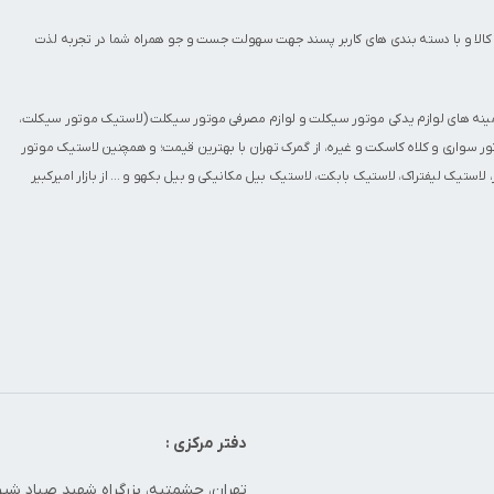
کالا و با دسته بندی های کاربر پسند جهت سهولت جست و جو همراه شما در تجربه لذت
مینه های
لوازم یدکی موتور سیکلت
و
لوازم مصرفی موتور سیکلت
(
لاستیک موتور سیکلت
،
ور سواری
و
کلاه کاسکت
و غیره، از گمرک تهران با بهترین قیمت؛ و همچنین
لاستیک موتور
،
لاستیک لیفتراک
،
لاستیک بابکت
،
لاستیک بیل مکانیکی و بیل بکهو
و ... از بازار امیرکبیر
دفتر مرکزی :
تهران، حشمتیه، بزرگراه شهید صیاد شیرا