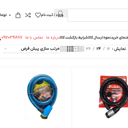
ورود / ثبت نام
0
توما
درباره ما
تماس با ما
09120391887
نمای خرید
نحوه ارسال کالا
شرایط بازگشت کالا
نمایش
12
24
36