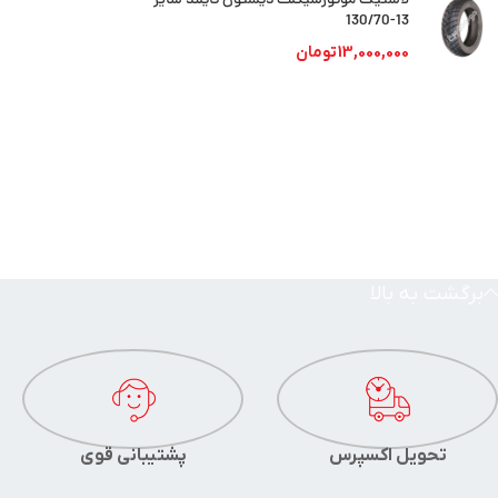
لاستیک موتورسیکلت دیستون تایلند سایز
13-130/70
13,000,000
تومان
برگشت به بالا
تحویل اکسپرس
پشتیبانی قوی