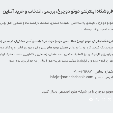
فروشگاه اینترنتی موتو دوچرخ، بررسی، انتخاب و خرید آنلاین
موتو دوچرخ با پایبندی به سه اصل، تعهد به مشتری، ضمانت بازگشت کالا و تضمین اصل‌بودن 
خرید اینترنتی آسان میباشد.
فروشگاه اینترنتی موتو دوچرخ تمام تلاش خود را جهت خرید راحت و آسان مشتریان در تمامی ز
تیوب
،
باک
،
فلاپ
،
اگزوز
و ... ) و لوازم مصرفی
موتورهای بنلی
و کی وی و نیز
لباس و پوشاک موت
چهارچرخ
و
کارتینگ
و نیز لاستیک ماشین آلات صنعتی، راهسازی و کشاورزی مانند
لاستیک لودر
تهران، انجام داده و با قرارداد با شرکت پست هزینه های ارسال را به حداقل رسانده است.
شماره تماس : 09120391887
آدرس ایمیل :info[at]motodocharkh.com
موتو دوچرخ را در شبکه های اجتماعی دنبال کنید