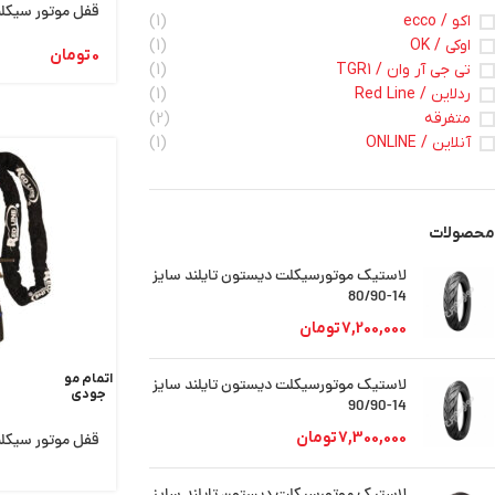
قفل موتور سیکلت
اکو / ecco
(1)
اوکی / OK
(1)
0
تومان
تی جی آر وان / TGR1
(1)
ردلاین / Red Line
(1)
متفرقه
(2)
آنلاین / ONLINE
(1)
محصولات
لاستیک موتورسیکلت دیستون تایلند سایز
14-80/90
7,200,000
تومان
اتمام مو
لاستیک موتورسیکلت دیستون تایلند سایز
جودی
14-90/90
7,300,000
تومان
قفل موتور سیکلت ردلا