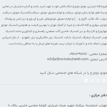
فروشگاه اینترنتی موتو دوچرخ تمام تلاش خود را جهت خرید راحت و آسان مشتریان در تمامی
زمینه های
لوازم یدکی موتور سیکلت
و
لوازم مصرفی موتور سیکلت
(
لاستیک موتور سیکلت
،
تیوب
،
باک
،
فلاپ
،
اگزوز
و ... ) و لوازم مصرفی
موتورهای بنلی
و کی وی و نیز
لباس و پوشاک
موتور سواری
و
کلاه کاسکت
و غیره، از گمرک تهران با بهترین قیمت؛ و همچنین
لاستیک موتور
چهارچرخ
و
کارتینگ
و نیز لاستیک ماشین آلات صنعتی، راهسازی و کشاورزی مانند
لاستیک
لودر
،
لاستیک لیفتراک
،
لاستیک بابکت
،
لاستیک بیل مکانیکی و بیل بکهو
و ... از بازار امیرکبیر
تهران، انجام داده و با قرارداد با شرکت پست هزینه های ارسال را به حداقل رسانده است.
شماره تماس : 09120391887
آدرس ایمیل :info[at]motodocharkh.com
موتو دوچرخ را در شبکه های اجتماعی دنبال کنید
دفتر مرکزی :
تهران، حشمتیه، بزرگراه شهید صیاد شیرازی، کوچه مجتبی جلینی، پلاک ۱۰