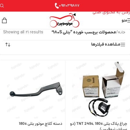
عبور به ناوبری
09120391887
رفتن به محتوای اصلی
منو
خانه
/
محصولات برچسب خورده “بنلی 180S”
Showing all 21 results
مشاهده فیلترها
چراغ پلاک بنلی TNT 249s, 180s (دو
دسته کلاچ موتور بنلی 180s
سیلندر نیوفیس)