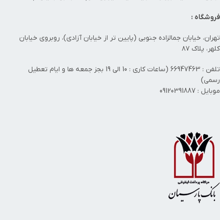
فروشگاه :
تهران، خیابان جمالزاده جنوبی (پایین تر از خیابان آزادی)، روبروی خیابان
کلهر، پلاک ۸۷
تلفن : 66947463 (ساعات کاری : 10 الی 19 بجز جمعه ها و ایام تعطیل
رسمی)
موبایل : 09120391887