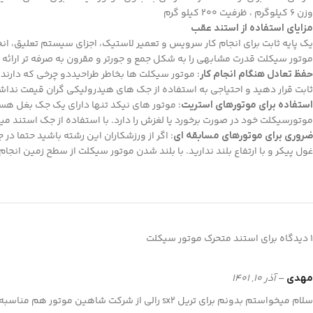
وزن 6 کیلوگرم ، ظرفیت 200 کیلو گرم
مزایای استفاده از استند عقب
یک پایه ثابت برای انجام کار سرویس و تعمیر لاستیک، اجزای سیستم تعلیق، 
موتور سیکلت قدرت مشابهی را به شکل جمع و جورتر و مقرون به صرفه تر ارائه
: موتور سیکلت ها بخاطر طراحیددو چرخی که دارند د
حفظ تعادل هنگام انجام کار
ثابت قرار دهید و احتیاجی به استفاده از جک های هیدرولیکی گران قیمت نداش
: موتور های نیکد تنها دارای یک جک بغل هست
استفاده برای موتورهای استریت
موتورسیکلت خود در صورت برخورد یا لغزش را دارد. با استفاده از جک استند میتو
: اگر از ورزشکاران این رشته باشید حتما د
ضروری برای موتورهای مسابقه ای
غول پیکر و با ارتفاع بلند ندارید. با بلند شدن موتور سیکلت از سطح زمین انجا
1 دیدگاه برای
استند متحرک موتور سیکلت
–
آذر 10, 1401
مهدی
سلام میخواستم بدونم برای تریل sx2 رالی از شرکت شاهین موتور هم مناسبه؟