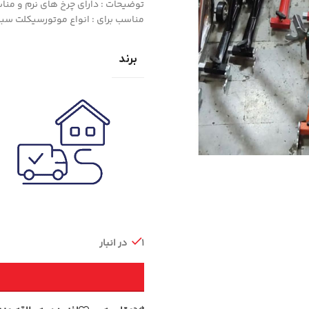
توضیحات : دارای چرخ های نرم و منا
مناسب برای : انواع موتورسیکلت س
برند
1 در انبار