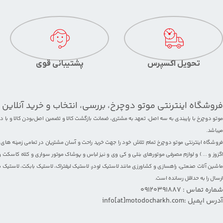
تحویل اکسپرس
پشتیبانی قوی
فروشگاه اینترنتی موتو دوچرخ، بررسی، انتخاب و خرید آنلاین
موتو دوچرخ با پایبندی به سه اصل، تعهد به مشتری، ضمانت بازگشت کالا و تضمین اصل‌بودن کالا و با
میباشد.
فروشگاه اینترنتی موتو دوچرخ تمام تلاش خود را جهت خرید راحت و آسان مشتریان در تمامی زمینه های
اگزوز
و ... ) و لوازم مصرفی
موتورهای بنلی
و کی وی و نیز
لباس و پوشاک موتور سواری
و
کلاه کاسکت
و
ماشین آلات صنعتی، راهسازی و کشاورزی مانند
لاستیک لودر
،
لاستیک لیفتراک
،
لاستیک بابکت
،
لاستیک ب
ارسال را به حداقل رسانده است.
شماره تماس : 09120391887
آدرس ایمیل :info[at]motodocharkh.com