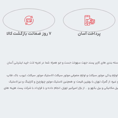
پرداخت آسان
7 روز ضمانت بازگشت کالا
 دسته بندی های کاربر پسند جهت سهولت جست و جو همراه شما در تجربه لذت خرید اینترنتی آسان
لوازم یدکی موتور سیکلت
و
لوازم مصرفی موتور سیکلت
(
لاستیک موتور سیکلت
،
تیوب
،
باک
،
فلاپ
،
 غیره، از گمرک تهران با بهترین قیمت؛ و همچنین
لاستیک موتور چهارچرخ
و
کارتینگ
و نیز لاستیک
یل مکانیکی و بیل بکهو
و ... از بازار امیرکبیر تهران، انجام داده و با قرارداد با شرکت پست هزینه های