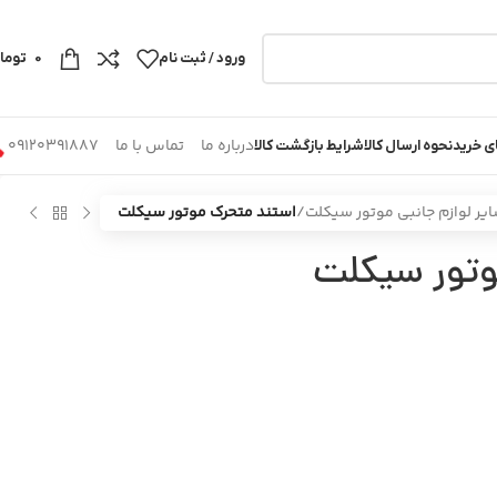
ورود / ثبت نام
0
توما
درباره ما
تماس با ما
09120391887
ی خرید
نحوه ارسال کالا
شرایط بازگشت کالا
یر لوازم جانبی موتور سیکلت
/
استند متحرک موتور سیکلت
وتور سیکلت