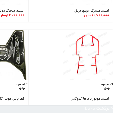
استند متحرک موتور تریل
استند متحرک موت
2,700,000
تومان
2,700,000
تومان
اتمام موج
اتمام موج
ودی
ودی
استند موتور یاماها آیروکس
کف پایی هوندا ک
برگشت به بالا