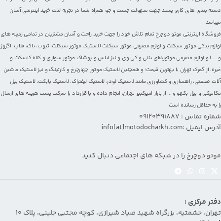
دسته بندی های کاربر پسند جهت سهولت جست و جو همراه شما در تجربه لذت خرید اینترنتی آسان
میباشد.
فروشگاه اینترنتی موتو دوچرخ تمام تلاش خود را جهت خرید راحت و آسان مشتریان در تمامی زمینه های
لوازم یدکی موتور سیکلت
و
لوازم مصرفی موتور سیکلت
(
لاستیک موتور سیکلت
،
تیوب
،
باک
،
فلاپ
،
اگزوز
و ... ) و لوازم مصرفی
موتورهای بنلی
و کی وی و نیز
لباس و پوشاک موتور سواری
و
کلاه کاسکت
و
غیره، از گمرک تهران با بهترین قیمت؛ و همچنین
لاستیک موتور چهارچرخ
و
کارتینگ
و نیز لاستیک ماشین
آلات صنعتی، راهسازی و کشاورزی مانند
لاستیک لودر
،
لاستیک لیفتراک
،
لاستیک بابکت
،
لاستیک بیل
مکانیکی و بیل بکهو
و ... از بازار امیرکبیر تهران، انجام داده و با قرارداد با شرکت پست هزینه های ارسال
را به حداقل رسانده است.
شماره تماس : 09120391887
آدرس ایمیل :info[at]motodocharkh.com
موتو دوچرخ را در شبکه های اجتماعی دنبال کنید
دفتر مرکزی :
تهران، حشمتیه، بزرگراه شهید صیاد شیرازی، کوچه مجتبی جلینی، پلاک ۱۰