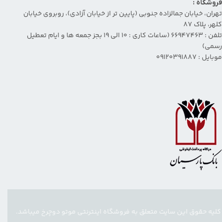
فروشگاه :
تهران، خیابان جمالزاده جنوبی (پایین تر از خیابان آزادی)، روبروی خیابان
کلهر، پلاک ۸۷
تلفن : 66947463 (ساعات کاری : 10 الی 19 بجز جمعه ها و ایام تعطیل
رسمی)
موبایل : 09120391887
کلیه حقوق این سایت متعلق به فروشگاه اینترنتی موتو دوچرخ میباشد.