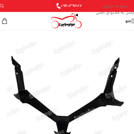
عبور به ناوبری
09120391887
رفتن به محتوای اصلی
منو