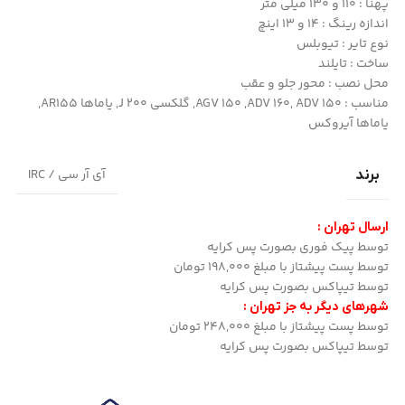
پهنا : 110 و 130 میلی متر
اندازه رینگ : 14 و 13 اینچ
نوع تایر : تیوبلس
ساخت : تایلند
محل نصب : محور جلو و عقب
مناسب : AGV 150 ,ADV 160, ADV 150, گلکسی J 200, یاماها AR155,
یاماها آیروکس
آی آر سی / IRC
برند
ارسال تهران :
توسط پیک فوری بصورت پس کرایه
توسط پست پیشتاز با مبلغ 198,000 تومان
توسط تیپاکس بصورت پس کرایه
شهرهای دیگر به جز تهران :
توسط پست پیشتاز با مبلغ 248,000 تومان
توسط تیپاکس بصورت پس کرایه