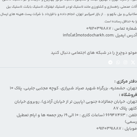
آلات صنعتی، راهسازی و کشاورزی مانند
لاستیک لودر
،
لاستیک لیفتراک
،
لاستیک بابکت
،
لاستیک بیل
مکانیکی و بیل بکهو
و ... از بازار امیرکبیر تهران، انجام داده و با قرارداد با شرکت پست هزینه های ارسال
را به حداقل رسانده است.
شماره تماس : 09120391887
آدرس ایمیل :info[at]motodocharkh.com
موتو دوچرخ را در شبکه های اجتماعی دنبال کنید
دفتر مرکزی :
تهران، حشمتیه، بزرگراه شهید صیاد شیرازی، کوچه مجتبی جلینی، پلاک ۱۰
فروشگاه :
تهران، خیابان جمالزاده جنوبی (پایین تر از خیابان آزادی)، روبروی خیابان
کلهر، پلاک ۸۷
تلفن : 66947463 (ساعات کاری : 10 الی 19 بجز جمعه ها و ایام تعطیل
رسمی)
موبایل : 09120391887