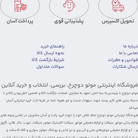
تحویل اکسپرس
پشتیبانی قوی
پرداخت آسان
درباره ما
راهنمای خرید
تماس با ما
نحوه ارسال کالا
قوانین و مقررات
شرایط بازگشت کالا
ارسال شکایات
سوالات متداول
فروشگاه اینترنتی موتو دوچرخ، بررسی، انتخاب و خرید آنلاین
موتو دوچرخ با پایبندی به سه اصل، تعهد به مشتری، ضمانت بازگشت کالا و تضمین اصل‌بودن کالا و با
دسته بندی های کاربر پسند جهت سهولت جست و جو همراه شما در تجربه لذت خرید اینترنتی آسان
میباشد.
فروشگاه اینترنتی موتو دوچرخ تمام تلاش خود را جهت خرید راحت و آسان مشتریان در تمامی زمینه های
لوازم یدکی موتور سیکلت
و
لوازم مصرفی موتور سیکلت
(
لاستیک موتور سیکلت
،
تیوب
،
باک
،
فلاپ
،
اگزوز
و ... ) و لوازم مصرفی
موتورهای بنلی
و کی وی و نیز
لباس و پوشاک موتور سواری
و
کلاه کاسکت
و
غیره، از گمرک تهران با بهترین قیمت؛ و همچنین
لاستیک موتور چهارچرخ
و
کارتینگ
و نیز لاستیک ماشین