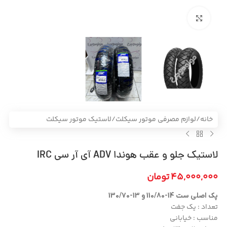
بزرگنمایی تصویر
خانه
/
لوازم مصرفی موتور سیکلت
/
لاستیک موتور سیکلت
لاستیک جلو و عقب هوندا ADV آی آر سی IRC
45,000,000
تومان
پک اصلی ست 14-110/80 و 13-130/70
تعداد : یک جفت
مناسب : خیابانی