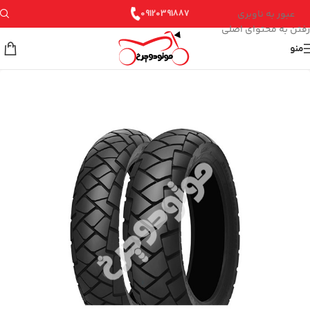
عبور به ناوبری
09120391887
رفتن به محتوای اصلی
منو