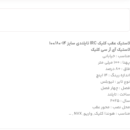
لاستیک عقب کلیک IRC تایلندی سایز 14-100/80
لاستیک آی آر سی کلیک
مناسب : خیابانی
پهنا : 100 میلی متر
فاق : 80 درصد
اندازه رینگ : 14 اینچ
نوع تایر : تیوبلس
فصل : چهار فصل
ساخت : تایلند
سال : 2025
محل نصب : محور عقب
مناسب : هوندا کلیک, واریو, NVX , …