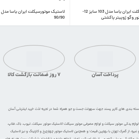
لاستیک موتورسیکلت ایران یاسا مدل 103 سایز 12-
90/90
پرداخت آسان
7 روز ضمانت بازگشت کالا
 دسته بندی های کاربر پسند جهت سهولت جست و جو همراه شما در تجربه لذت خرید اینترنتی آسان
لوازم یدکی موتور سیکلت
و
لوازم مصرفی موتور سیکلت
(
لاستیک موتور سیکلت
،
تیوب
،
باک
،
فلاپ
،
 غیره، از گمرک تهران با بهترین قیمت؛ و همچنین
لاستیک موتور چهارچرخ
و
کارتینگ
و نیز لاستیک
یل مکانیکی و بیل بکهو
و ... از بازار امیرکبیر تهران، انجام داده و با قرارداد با شرکت پست هزینه های