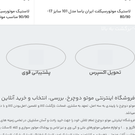
لاستیک موتورسیکلت ایران یاسا مدل 101 سایز 17-
80/90
90/90 مناسب موتور وگو ژوپیتر پاکشتی
برگشت به بالا
تحویل اکسپرس
پشتیبانی قوی
فروشگاه اینترنتی موتو دوچرخ، بررسی، انتخاب و خرید آنلاین
موتو دوچرخ با پایبندی به سه اصل، تعهد به مشتری، ضمانت بازگشت کالا و تضمین اصل‌بودن کالا و با
میباشد.
فروشگاه اینترنتی موتو دوچرخ تمام تلاش خود را جهت خرید راحت و آسان مشتریان در تمامی زمینه های
اگزوز
و ... ) و لوازم مصرفی
موتورهای بنلی
و کی وی و نیز
لباس و پوشاک موتور سواری
و
کلاه کاسکت
و
ماشین آلات صنعتی، راهسازی و کشاورزی مانند
لاستیک لودر
،
لاستیک لیفتراک
،
لاستیک بابکت
،
لاستیک ب