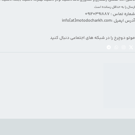
ارسال را به حداقل رسانده است.
شماره تماس : 09120391887
آدرس ایمیل :info[at]motodocharkh.com
موتو دوچرخ را در شبکه های اجتماعی دنبال کنید