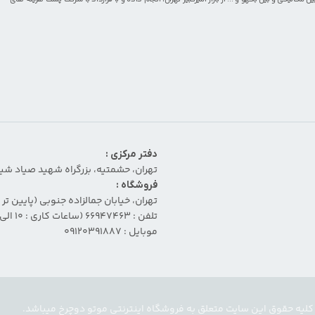
دفتر مرکزی :
تهران، حشمتیه، بزرگراه شهید صیاد شیرا
فروشگاه :
تهران، خیابان جمالزاده جنوبی (پایین تر از
تلفن : 66947463 (ساعات کاری : 10 الی 19 بجز جمعه ها و ایام تعطیل رسمی)
موبایل : 09120391887
کلیه حقوق این سایت متعلق به فروشگاه اینترنتی موتو دوچرخ میباشد.