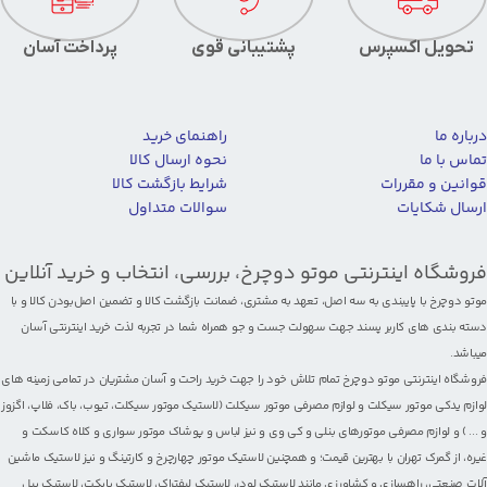
تحویل اکسپرس
پشتیبانی قوی
پرداخت آسان
درباره ما
راهنمای خرید
تماس با ما
نحوه ارسال کالا
قوانین و مقررات
شرایط بازگشت کالا
ارسال شکایات
سوالات متداول
فروشگاه اینترنتی موتو دوچرخ، بررسی، انتخاب و خرید آنلاین
موتو دوچرخ با پایبندی به سه اصل، تعهد به مشتری، ضمانت بازگشت کالا و تضمین اصل‌بودن کالا و با
دسته بندی های کاربر پسند جهت سهولت جست و جو همراه شما در تجربه لذت خرید اینترنتی آسان
میباشد.
فروشگاه اینترنتی موتو دوچرخ تمام تلاش خود را جهت خرید راحت و آسان مشتریان در تمامی زمینه های
لوازم یدکی موتور سیکلت
و
لوازم مصرفی موتور سیکلت
(
لاستیک موتور سیکلت
،
تیوب
،
باک
،
فلاپ
،
اگزوز
و ... ) و لوازم مصرفی
موتورهای بنلی
و کی وی و نیز
لباس و پوشاک موتور سواری
و
کلاه کاسکت
و
غیره، از گمرک تهران با بهترین قیمت؛ و همچنین
لاستیک موتور چهارچرخ
و
کارتینگ
و نیز لاستیک ماشین
آلات صنعتی، راهسازی و کشاورزی مانند
لاستیک لودر
،
لاستیک لیفتراک
،
لاستیک بابکت
،
لاستیک بیل