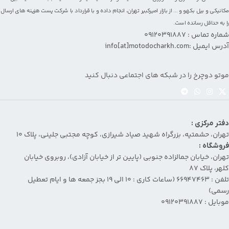
مکانیکی و بیل بکهو
و ... از بازار امیرکبیر تهران، انجام داده و با قرارداد با شرکت پست هزینه های ارسال
را به حداقل رسانده است.
شماره تماس : 09120391887
آدرس ایمیل :info[at]motodocharkh.com
موتو دوچرخ را در شبکه های اجتماعی دنبال کنید
دفتر مرکزی :
تهران، حشمتیه، بزرگراه شهید صیاد شیرازی، کوچه مجتبی جلینی، پلاک ۱۰
فروشگاه :
تهران، خیابان جمالزاده جنوبی (پایین تر از خیابان آزادی)، روبروی خیابان
کلهر، پلاک ۸۷
تلفن : 66947463 (ساعات کاری : 10 الی 19 بجز جمعه ها و ایام تعطیل
رسمی)
موبایل : 09120391887