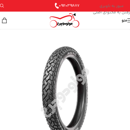
عبور به ناوبری
09120391887
رفتن به محتوای اصلی
منو